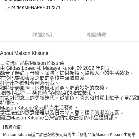
_H242MKMENAPPH012371
宅配
每筆NT$100，滿NT$3,000(含以上)免運費
詳細說明
相關推薦
About Maison Kitsuné
日法混血品牌Maison Kitsuné
由 Gildas Loaëc 和 Masaya Kuroki 於 2002 年創立，
融合了時尚、音樂、咖啡，提供獨特、鼓舞人心的生活藝術。
在從巴黎和東京之間的穿梭中汲取靈感
打造出巧妙融合俐落剪裁、
獨特街頭風情、俏皮感和耐穿、舒適設計的衣櫥。
法國小狐狸 — 極具時尚敏銳度的法式裝束，
在設計理念上的更新迭代，從顏色、圖案和材質上賦予了單品獨
特價值。
Maison Kitsuné多元時尚生活藝術，
掌握法式的隨意優雅以及日本令人愛不釋手的潮流元素。
關注Maison Kitsuné台灣官網接收最新的小狐狸資訊。
[品牌介紹]
Maison Kitsuné誕生於巴黎的多元時尚生活藝術品牌Maison Kitsuné由創意