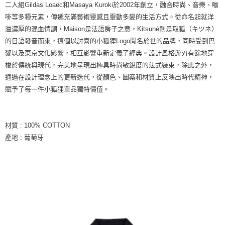
二人組Gildas Loaëc和Masaya Kuroki於2002年創立，融合時尚、音樂、咖
啡等多種元素，傳遞充滿藝術靈感且靈動多變的生活方式。從命名起就洋
溢濃厚的混血情調，Maison是法語房子之意，Kitsuné則是取狐（キツネ）
的日語發音而來，這個以討喜的小狐狸Logo聞名於世的品牌，同時受到巴
黎以及東京文化影響，相互影響重新定義了經典。設計風格游刃有餘地穿
梭於傳統與現代，完美地呈現出極具時尚敏銳度的法式裝束，除此之外，
通過在設計理念上的更新迭代，從顏色、圖案和材質上反映出時代精神，
賦予了每一件小狐狸單品獨特價值。
材質 : 100% COTTON
產地 : 葡萄牙