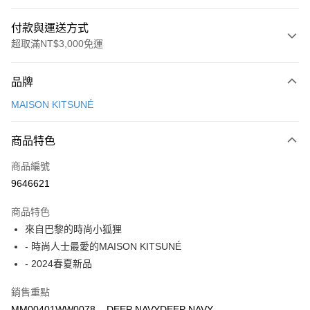
付款與運送方式
超取滿NT$3,000免運
付款方式
品牌
信用卡一次付款
MAISON KITSUNÉ
Apple Pay
商品特色
ATM付款
商品編號
運送方式
9646621
付款後全家取貨
商品特色
每筆NT$100，滿NT$3,000(含以上)免運費
來自巴黎的時尚小狐狸
付款後萊爾富取貨
- 時尚人士最愛的MAISON KITSUNÉ
每筆NT$100
- 2024春夏新品
付款後7-11取貨
銷售重點
每筆NT$100，滿NT$3,000(含以上)免運費
MM00401WW0078 _ DEEP NAVYDEEP NAVY