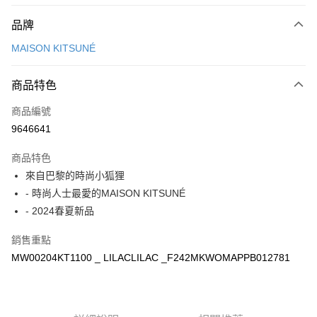
付款方式
品牌
信用卡一次付款
MAISON KITSUNÉ
Apple Pay
商品特色
ATM付款
商品編號
運送方式
9646641
付款後全家取貨
商品特色
每筆NT$100，滿NT$3,000(含以上)免運費
來自巴黎的時尚小狐狸
付款後萊爾富取貨
- 時尚人士最愛的MAISON KITSUNÉ
每筆NT$100
- 2024春夏新品
付款後7-11取貨
銷售重點
每筆NT$100，滿NT$3,000(含以上)免運費
MW00204KT1100 _ LILACLILAC _F242MKWOMAPPB012781
宅配
每筆NT$100，滿NT$3,000(含以上)免運費