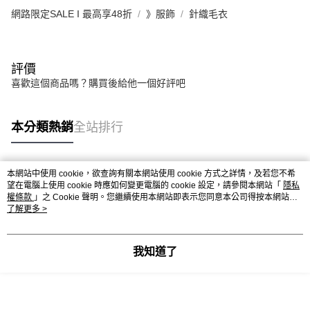
網路限定SALE I 最高享48折
》服飾
針織毛衣
評價
喜歡這個商品嗎？購買後給他一個好評吧
本分類熱銷
全站排行
本網站中使用 cookie，欲查詢有關本網站使用 cookie 方式之詳情，及若您不希
熱門標籤
望在電腦上使用 cookie 時應如何變更電腦的 cookie 設定，請參閱本網站「
隱私
權條款
」之 Cookie 聲明。您繼續使用本網站即表示您同意本公司得按本網站使
用條款之 Cookie 聲明使用 cookie。
了解更多 >
我知道了