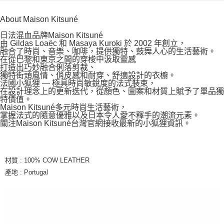
About Maison Kitsuné
日法混血品牌Maison Kitsuné
由 Gildas Loaëc 和 Masaya Kuroki 於 2002 年創立，
融合了時尚、音樂、咖啡，提供獨特、鼓舞人心的生活藝術。
在從巴黎和東京之間的穿梭中汲取靈感
打造出巧妙融合俐落剪裁、
獨特街頭風情、俏皮感和耐穿、舒適設計的衣櫥。
法國小狐狸 — 極具時尚敏銳度的法式裝束，
在設計理念上的更新迭代，從顏色、圖案和材質上賦予了單品獨
特價值。
Maison Kitsuné多元時尚生活藝術，
掌握法式的隨意優雅以及日本令人愛不釋手的潮流元素。
關注Maison Kitsuné台灣官網接收最新的小狐狸資訊。
材質 : 100% COW LEATHER
產地 : Portugal