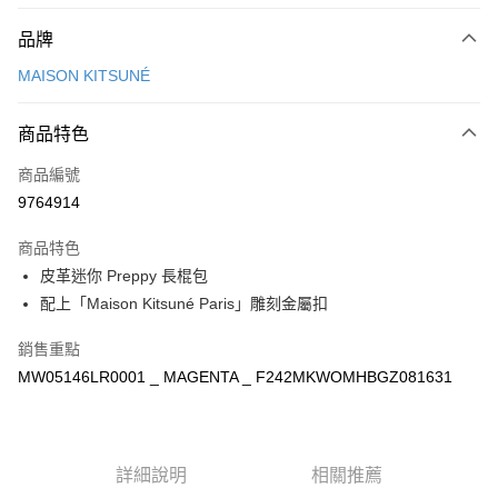
付款方式
品牌
信用卡一次付款
MAISON KITSUNÉ
Apple Pay
商品特色
ATM付款
商品編號
運送方式
9764914
付款後全家取貨
商品特色
每筆NT$100，滿NT$3,000(含以上)免運費
皮革迷你 Preppy 長棍包
付款後萊爾富取貨
配上「Maison Kitsuné Paris」雕刻金屬扣
每筆NT$100
銷售重點
付款後7-11取貨
MW05146LR0001 _ MAGENTA _ F242MKWOMHBGZ081631
每筆NT$100，滿NT$3,000(含以上)免運費
宅配
每筆NT$100，滿NT$3,000(含以上)免運費
詳細說明
相關推薦