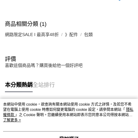
商品相關分類 (1)
網路限定SALE I 最高享48折
》配件
包類
評價
喜歡這個商品嗎？購買後給他一個好評吧
本分類熱銷
全站排行
本網站中使用 cookie，欲查詢有關本網站使用 cookie 方式之詳情，及若您不希
熱門標籤
望在電腦上使用 cookie 時應如何變更電腦的 cookie 設定，請參閱本網站「
隱私
權條款
」之 Cookie 聲明。您繼續使用本網站即表示您同意本公司得按本網站使
用條款之 Cookie 聲明使用 cookie。
了解更多 >