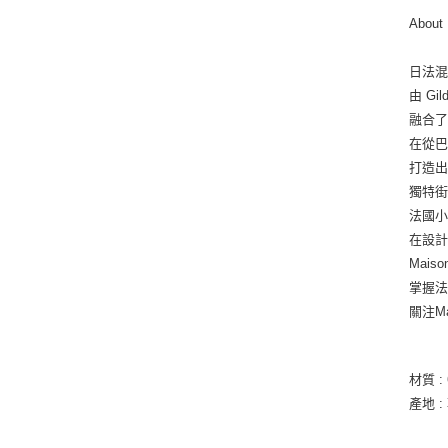
About 
日法混血
由 Gil
融合
在從
打造
獨特
法國小
在設
Mais
掌握
關注M
材質 :
產地 :