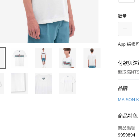
數量
App 結
付款與運
超取滿NT$
付款方式
品牌
信用卡一
MAISON 
Apple Pay
商品特色
ATM付款
商品編號
9959894