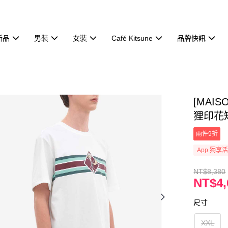
新品
男裝
女裝
Café Kitsune
品牌快訊
[MAI
狸印花短
兩件9折
App 獨享
NT$8,380
NT$4,
尺寸
XXL