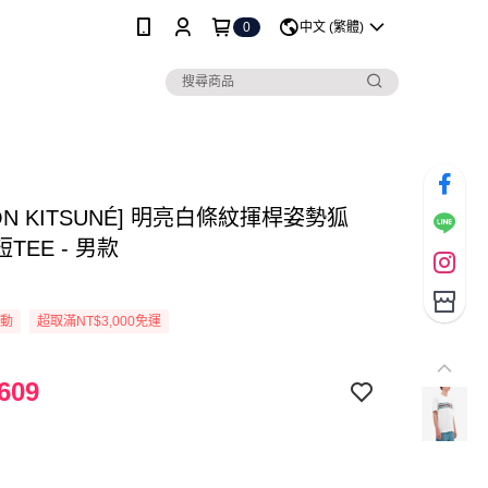
0
中文 (繁體)
SON KITSUNÉ] 明亮白條紋揮桿姿勢狐
TEE - 男款
活動
超取滿NT$3,000免運
609