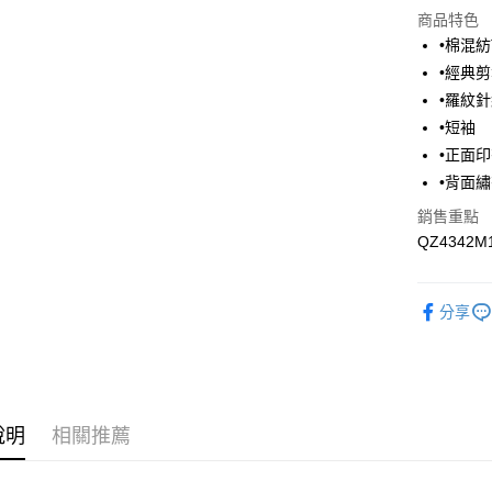
運送方式
商品特色
•棉混紡
付款後全
•經典
每筆NT$1
•羅紋
付款後萊
•短袖
每筆NT$1
•正面
•背面繡有
付款後7-1
銷售重點
每筆NT$1
QZ4342M1
宅配
每筆NT$1
分享
說明
相關推薦