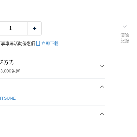
清除
紀錄
帳可享專屬活動優惠價
立即下載
送方式
3,000免運
次付款
KITSUNÉ