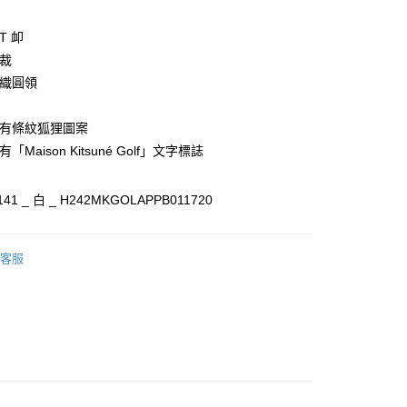
T 卹
家取貨
剪裁
00，滿NT$3,000(含以上)免運費
針織圓領
爾富取貨
00
印有條紋狐狸圖案
「Maison Kitsuné Golf」文字標誌
1取貨
00，滿NT$3,000(含以上)免運費
41 _ 白 _ H242MKGOLAPPB011720
00，滿NT$3,000(含以上)免運費
客服