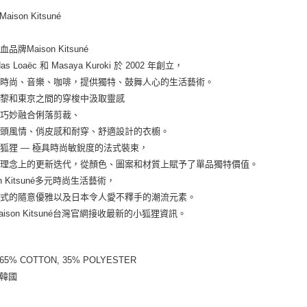
Maison Kitsuné
品牌Maison Kitsuné
das Loaëc 和 Masaya Kuroki 於 2002 年創立，
了時尚、音樂、咖啡，提供獨特、鼓舞人心的生活藝術。
巴黎和東京之間的穿梭中汲取靈感
出巧妙融合俐落剪裁、
街頭風情、俏皮感和耐穿、舒適設計的衣櫥。
狐狸 — 極具時尚敏銳度的法式裝束，
計理念上的更新迭代，從顏色、圖案和材質上賦予了單品獨特價值。
on Kitsuné多元時尚生活藝術，
法式的隨意優雅以及日本令人愛不釋手的潮流元素。
aison Kitsuné台灣官網接收最新的小狐狸資訊。
 65% COTTON, 35% POLYESTER
 韓國