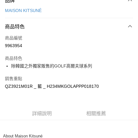
品牌
信用卡一次付款
MAISON KITSUNÉ
Apple Pay
商品特色
ATM付款
商品編號
運送方式
9963954
付款後全家取貨
商品特色
每筆NT$100，滿NT$3,000(含以上)免運費
除韓國之外獨家販售的GOLF高爾夫球系列
付款後萊爾富取貨
銷售重點
每筆NT$100
QZ3921M01R _ 藍 _ H234MKGOLAPPP018170
付款後7-11取貨
每筆NT$100，滿NT$3,000(含以上)免運費
宅配
詳細說明
相關推薦
每筆NT$100，滿NT$3,000(含以上)免運費
About Maison Kitsuné