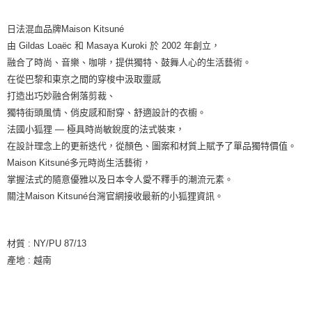
日法混血品牌Maison Kitsuné
由 Gildas Loaëc 和 Masaya Kuroki 於 2002 年創立，
融合了時尚、音樂、咖啡，提供獨特、鼓舞人心的生活藝術。
在從巴黎和東京之間的穿梭中汲取靈感
打造出巧妙融合俐落剪裁、
獨特街頭風情、俏皮感和耐穿、舒適設計的衣櫥。
法國小狐狸 — 極具時尚敏銳度的法式裝束，
在設計理念上的更新迭代，從顏色、圖案和材質上賦予了單品獨特價值。
Maison Kitsuné多元時尚生活藝術，
掌握法式的隨意優雅以及日本令人愛不釋手的潮流元素。
關注Maison Kitsuné台灣官網接收最新的小狐狸資訊。
材質 : NY/PU 87/13
產地 : 越南