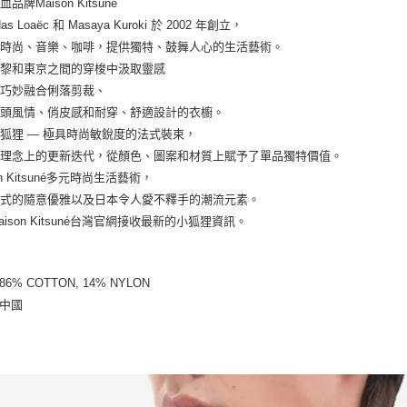
品牌Maison Kitsuné
das Loaëc 和 Masaya Kuroki 於 2002 年創立，
了時尚、音樂、咖啡，提供獨特、鼓舞人心的生活藝術。
巴黎和東京之間的穿梭中汲取靈感
出巧妙融合俐落剪裁、
街頭風情、俏皮感和耐穿、舒適設計的衣櫥。
狐狸 — 極具時尚敏銳度的法式裝束，
計理念上的更新迭代，從顏色、圖案和材質上賦予了單品獨特價值。
on Kitsuné多元時尚生活藝術，
法式的隨意優雅以及日本令人愛不釋手的潮流元素。
aison Kitsuné台灣官網接收最新的小狐狸資訊。
 86% COTTON, 14% NYLON
 中國