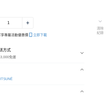
清除
紀錄
帳可享專屬活動優惠價
立即下載
送方式
3,000免運
次付款
KITSUNÉ