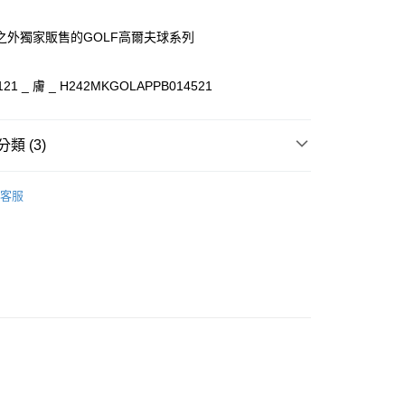
之外獨家販售的GOLF高爾夫球系列
家取貨
00，滿NT$3,000(含以上)免運費
21 _ 膚 _ H242MKGOLAPPB014521
爾富取貨
00
類 (3)
1取貨
LE I 最高享48折
》服飾
T恤
00，滿NT$3,000(含以上)免運費
客服
典LOGO I 手繪LOGO
LE I 最高享48折
》服飾
針織毛衣
00，滿NT$3,000(含以上)免運費