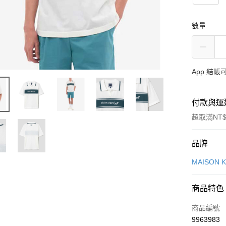
數量
App 結
付款與運
超取滿NT$
付款方式
品牌
信用卡一
MAISON 
Apple Pay
商品特色
ATM付款
商品編號
9963983