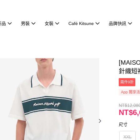
新品
男裝
女裝
Café Kitsune
品牌快訊
[MAI
針織短袖
兩件9折
App 獨享
NT$12,08
NT$6,
尺寸
XXL