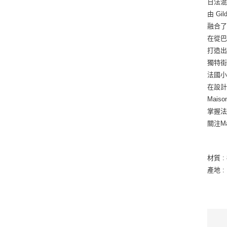
日法混血
由 Gil
融合
在從
打造
獨特
法國小
在設
Mais
掌握
關注M
材質 :
產地 :