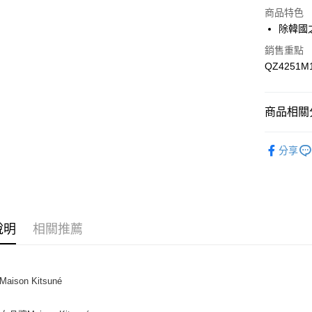
運送方式
商品特色
除韓國
付款後全
銷售重點
每筆NT$1
QZ4251M1
付款後萊
每筆NT$1
商品相關分
付款後7-1
網路限定SA
每筆NT$1
分享
系列
經
宅配
網路限定SA
每筆NT$1
說明
相關推薦
Maison Kitsuné